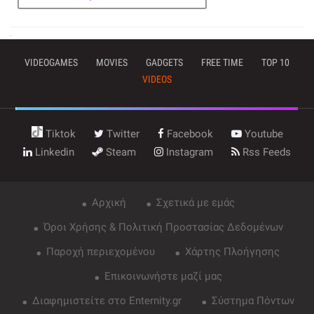
VIDEOGAMES
MOVIES
GADGETS
FREE TIME
TOP 10
VIDEOS
Tiktok
Twitter
Facebook
Youtube
Linkedin
Steam
Instagram
Rss Feeds
Αρχική
Σχετικά με εμάς
Όροι Χρήσης & Πολιτική Προστασίας Δεδομένων
Παροχή περιεχομένου
Χάρτης Πλοήγησης
Επικοινωνήστε μαζί μας
Διαφημιστείτε στο Enternity.gr
Σύστημα Πόντων