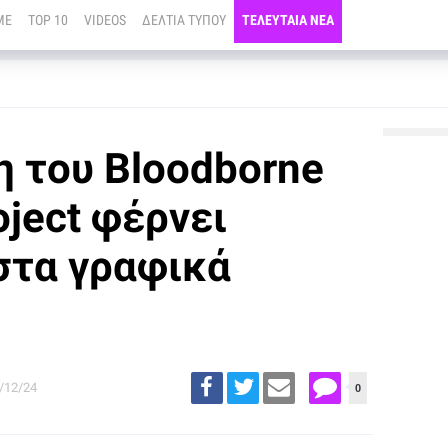
ME
TOP 10
VIDEOS
ΔΕΛΤΙΑ ΤΥΠΟΥ
ΤΕΛΕΥΤΑΙΑ ΝΕΑ
η του Bloodborne
oject φέρνει
στα γραφικά
/12/24
0