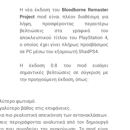
Η νέα έκδοση του
Bloodborne Remaster
Project
mod είναι πλέον διαθέσιμη για
λήψη, προσφέροντας περαιτέρω
βελτιώσεις στα γραφικά του
αποκλειστικού τίτλου του PlayStation 4,
ο οποίος έχει γίνει πλήρως προσβάσιμος
σε PC μέσω του εξομοιωτή ShadPS4.
Η έκδοση 0.8 του mod εισάγει
σημαντικές βελτιώσεις σε σύγκριση με
την προηγούμενη έκδοση, όπως:
αλύτερο φωτισμό.
εγαλύτερο βάθος στις επιφάνειες.
για πιο ρεαλιστική απεικόνιση των αντανακλάσεων.
σεις περιγράφονται αναλυτικά από τον δημιουργό
τεο που συνοδεύει την ανακοίνωση. Το mod είναι