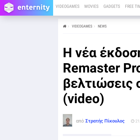
VIDEOGAMES
MOVIES
GADGETS
FREE TI
VIDEOGAMES
NEWS
από
Στρατής Πίκουλος
21/12/24
Η νέα έκδοση του Bloodborne Remaster Project mod
Η νέα έκδοσ
είναι πλέον διαθέσιμη για λήψη, προσφέροντας
περαιτέρω βελτιώσεις στα γραφικά.
Remaster Pr
βελτιώσεις 
(video)
από
Στρατής Πίκουλος
21