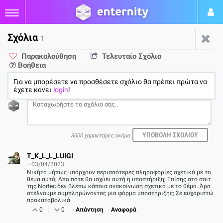
Σχόλια
1
Η Nintendo θα επισκευάσει
Παρακολούθηση
Τελευταίο Σχόλιο
Βοήθεια
δωρεάν όλα τα Joy-Cons
Για να μπορέσετε να προσθέσετε σχόλιο θα πρέπει πρώτα να
που παρουσιάζουν drift σε
έχετε κάνει
login
!
ΕΕ και Μ. Βρετανία
3000 χαρακτήρες ακόμα
από
Νικήτας Καβουκλής
03/04/23
T_K_L_L_LUIGI
03/04/2023
1
Νικήτα μήπως υπάρχουν περισσότερες πληροφορίες σχετικά με το
θέμα αυτό; Απο πότε θα ισχύει αυτή η υποστήριξη; Επίσης στο σαιτ
της Nortec δεν βλέπω κάποια ανακοίνωση σχετικά με το θέμα. Άρα
στέλνουμε συμπληρώνοντας μια φόρμα υποστήριξης; Σε ευχαριστώ
προκαταβολικά.
0
0
Απάντηση
Αναφορά