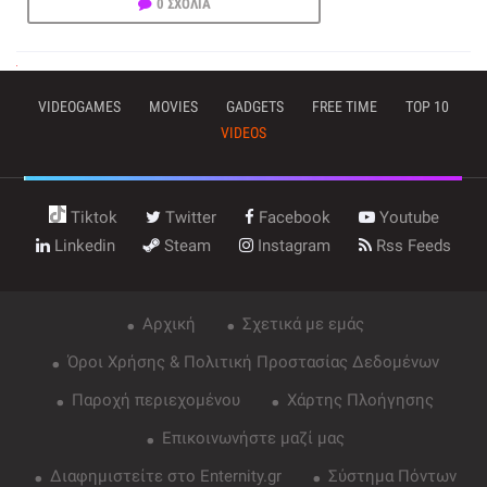
0 ΣΧΟΛΙΑ
VIDEOGAMES
MOVIES
GADGETS
FREE TIME
TOP 10
VIDEOS
Tiktok
Twitter
Facebook
Youtube
Linkedin
Steam
Instagram
Rss Feeds
Αρχική
Σχετικά με εμάς
Όροι Χρήσης & Πολιτική Προστασίας Δεδομένων
Παροχή περιεχομένου
Χάρτης Πλοήγησης
Επικοινωνήστε μαζί μας
Διαφημιστείτε στο Enternity.gr
Σύστημα Πόντων