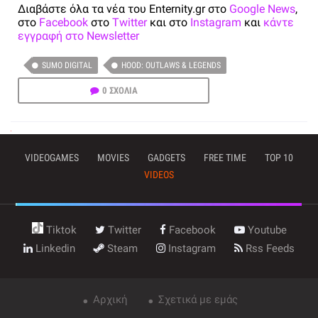
Διαβάστε όλα τα νέα του Enternity.gr στο
Google News
,
στο
Facebook
στο
Twitter
και στο
Instagram
και
κάντε
εγγραφή στο Newsletter
SUMO DIGITAL
HOOD: OUTLAWS & LEGENDS
0 ΣΧΟΛΙΑ
VIDEOGAMES
MOVIES
GADGETS
FREE TIME
TOP 10
VIDEOS
Tiktok
Twitter
Facebook
Youtube
Linkedin
Steam
Instagram
Rss Feeds
Αρχική
Σχετικά με εμάς