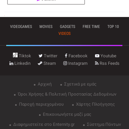
VIDEOGAMES
MOVIES
GADGETS
FREE TIME
TOP 10
VIDEOS
Tiktok
Twitter
Facebook
Youtube
Linkedin
Steam
Instagram
Rss Feeds
Αρχική
Σχετικά με εμάς
Όροι Χρήσης & Πολιτική Προστασίας Δεδομένων
Παροχή περιεχομένου
Χάρτης Πλοήγησης
Επικοινωνήστε μαζί μας
Διαφημιστείτε στο Enternity.gr
Σύστημα Πόντων