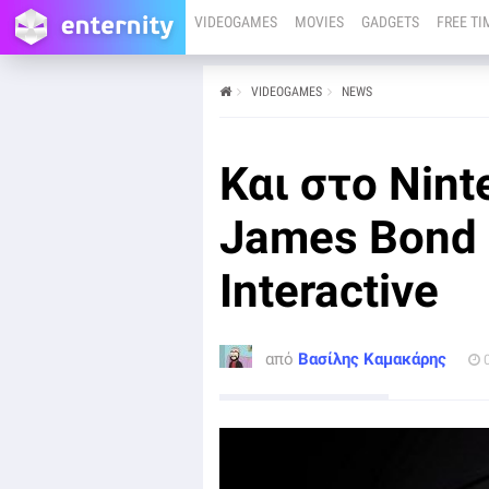
VIDEOGAMES
MOVIES
GADGETS
FREE TI
VIDEOGAMES
NEWS
από
Βασίλης Καμακάρης
02/04/25
Η IO Interactive ανακοίνωσε ότι το επερχόμενο Project
007 θα κυκλοφορήσει και στο Nintendo Switch 2.
Και στο Nint
James Bond 
Interactive
από
Βασίλης Καμακάρης