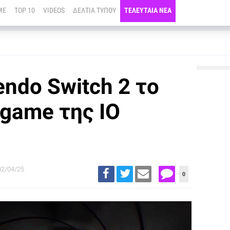
ME
TOP 10
VIDEOS
ΔΕΛΤΙΑ ΤΥΠΟΥ
ΤΕΛΕΥΤΑΙΑ ΝΕΑ
endo Switch 2 το
game της IO
02/04/25
0