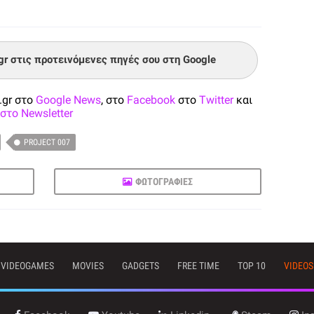
.gr στις προτεινόμενες πηγές σου στη Google
.gr στο
Google News
, στο
Facebook
στο
Twitter
και
στο Newsletter
PROJECT 007
ΦΩΤΟΓΡΑΦΙΕΣ
VIDEOGAMES
MOVIES
GADGETS
FREE TIME
TOP 10
VIDEOS