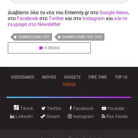
Διαβάστε όλα τα νέα του Enternity.gr στο
Google News
,
στο
Facebook
στο
Twitter
και στο
Instagram
και
κάντε
εγγραφή στο Newsletter
SUMMER GAME FEST
SUMMER GAME FEST 2025
0 ΣΧΟΛΙΑ
VIDEOGAMES
MOVIES
GADGETS
FREE TIME
TOP 10
VIDEOS
Tiktok
Twitter
Facebook
Youtube
Linkedin
Steam
Instagram
Rss Feeds