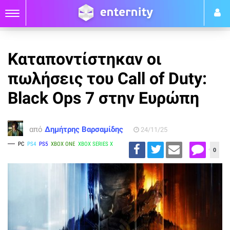
Καταποντίστηκαν οι
πωλήσεις του Call of Duty:
Black Ops 7 στην Ευρώπη
από
Δημήτρης Βαρσαμίδης
24/11/25
PC
PS4
PS5
XBOX ONE
XBOX SERIES X
0