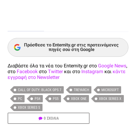
Πρόσθεσε το Enternity.gr στις προτεινόμενες
πηγές σου στη Google
Διαβάστε όλα τα νέα του Enternity.gr στο
Google News
,
στο
Facebook
στο
Twitter
και στο
Instagram
και
κάντε
εγγραφή στο Newsletter
CALL OF DUTY: BLACK OPS 7
TREYARCH
MICROSOFT
PC
PS4
PS5
XBOX ONE
XBOX SERIES X
XBOX SERIES S
0 ΣΧΟΛΙΑ