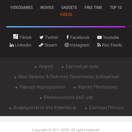
VIDEOGAMES
MOVIES
GADGETS
FREE TIME
TOP 10
VIDEOS
Tiktok
Twitter
Facebook
Youtube
Linkedin
Steam
Instagram
Rss Feeds
Αρχική
Σχετικά με εμάς
Όροι Χρήσης & Πολιτική Προστασίας Δεδομένων
Παροχή περιεχομένου
Χάρτης Πλοήγησης
Επικοινωνήστε μαζί μας
Διαφημιστείτε στο Enternity.gr
Σύστημα Πόντων
Copyright © 2011-2025. All rights reserved.