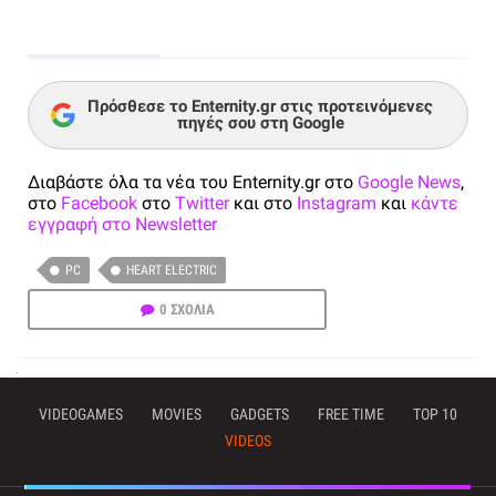
Πρόσθεσε το Enternity.gr στις προτεινόμενες
πηγές σου στη Google
Διαβάστε όλα τα νέα του Enternity.gr στο
Google News
,
στο
Facebook
στο
Twitter
και στο
Instagram
και
κάντε
εγγραφή στο Newsletter
PC
HEART ELECTRIC
0 ΣΧΟΛΙΑ
VIDEOGAMES
MOVIES
GADGETS
FREE TIME
TOP 10
VIDEOS