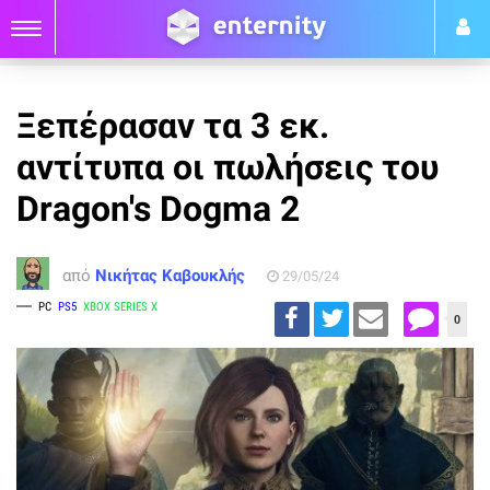
Ξεπέρασαν τα 3 εκ.
αντίτυπα οι πωλήσεις του
Dragon's Dogma 2
από
Νικήτας Καβουκλής
29/05/24
PC
PS5
XBOX SERIES X
0