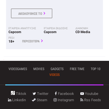
ΑΚΟΛΟΥΘΗΣΕ ΤΟ
ΕΤΑΙΡΕΙΑ ΑΝΑΠΤΥΞΗΣ
ΕΤΑΙΡΕΙΑ ΕΚΔΟΣΗΣ
ΔΙΑΝΟΜΗ
Capcom
Capcom
CD Media
PEGI
18+
ΠΕΡΙΣΣΟΤΕΡΑ
VIDEOGAMES
MOVIES
GADGETS
FREE TIME
TOP 10
VIDEOS
Tiktok
Twitter
Facebook
Youtube
Linkedin
Steam
Instagram
Rss Feeds