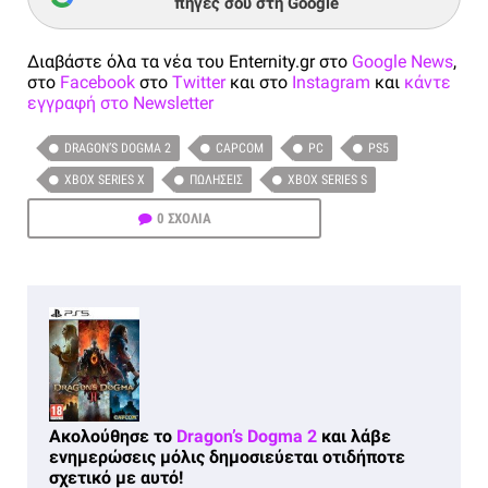
πηγές σου στη Google
Διαβάστε όλα τα νέα του Enternity.gr στο
Google News
,
στο
Facebook
στο
Twitter
και στο
Instagram
και
κάντε
εγγραφή στο Newsletter
DRAGON’S DOGMA 2
CAPCOM
PC
PS5
XBOX SERIES X
ΠΩΛΉΣΕΙΣ
XBOX SERIES S
0 ΣΧΟΛΙΑ
Ακολούθησε το
Dragon’s Dogma 2
και λάβε
ενημερώσεις μόλις δημοσιεύεται οτιδήποτε
σχετικό με αυτό!