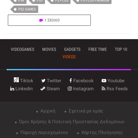
PS4
PS5
PS PLUS
PS PLUS PREMIUM
PS2 GAMES
1 ΣΧΟΛΙΟ
VIDEOGAMES
MOVIES
GADGETS
FREE TIME
TOP 10
VIDEOS
Tiktok
Twitter
Facebook
Youtube
Linkedin
Steam
Instagram
Rss Feeds
Αρχική
Σχετικά με εμάς
Όροι Χρήσης & Πολιτική Προστασίας Δεδομένων
Παροχή περιεχομένου
Χάρτης Πλοήγησης