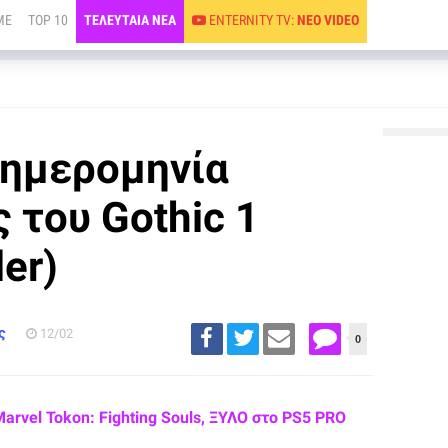
ME
TOP 10
ΤΕΛΕΥΤΑΙΑ ΝΕΑ
ENTERNITY TV:
ΝΕΟ VIDEO
 ημερομηνία
 του Gothic 1
ler)
ς
12/02
0
Marvel Tokon: Fighting Souls, ΞΥΛΟ στο PS5 PRO