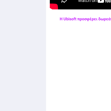
Η Ubisoft προσφέρει δωρεάν 