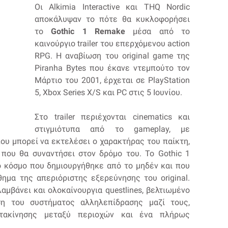
Οι Alkimia Interactive και THQ Nordic
αποκάλυψαν το πότε θα κυκλοφορήσει
το
Gothic 1 Remake
μέσα από το
καινούργιο trailer του επερχόμενου action
RPG. Η αναβίωση του original game της
Piranha Bytes που έκανε ντεμπούτο τον
Μάρτιο του 2001, έρχεται σε PlayStation
5, Xbox Series X/S και PC στις 5 Ιουνίου.
Στο trailer περιέχονται cinematics και
στιγμιότυπα από το gameplay, με
που μπορεί να εκτελέσει ο χαρακτήρας του παίκτη,
που θα συναντήσει στον δρόμο του. Το Gothic 1
ό κόσμο που δημιουργήθηκε από το μηδέν και που
θημα της απεριόριστης εξερεύνησης του original.
αμβάνει και ολοκαίνουργια questlines, βελτιωμένο
ση του συστήματος αλληλεπίδρασης μαζί τους,
ετακίνησης μεταξύ περιοχών και ένα πλήρως