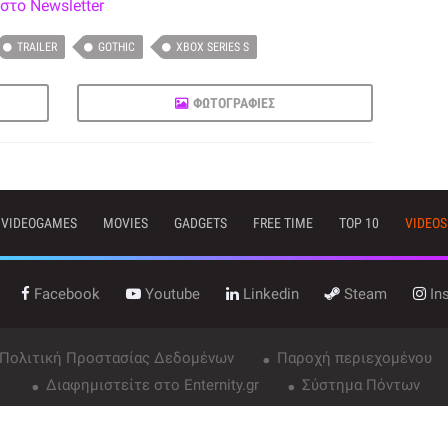
στο Newsletter
TRAILER
GOTHIC
XBOX SERIES S
ΦΩΤΟΓΡΑΦΙΕΣ
VIDEOGAMES
MOVIES
GADGETS
FREE TIME
TOP 10
VIDEOS
Facebook
Youtube
Linkedin
Steam
In
 Πολιτική Προστασίας Δεδομένων
Παροχή περιεχομένου
Διαφημιστείτε στο Enternity.gr
Σύστημα Πόντων