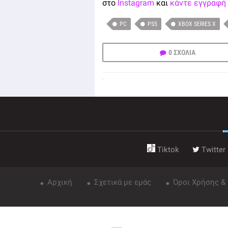
στο
Instagram
και
κάντε εγγραφή 
PC
PS5
XBOX SERIES X
0 ΣΧΟΛΙΑ
Tiktok
Twitter
Αρχική
Σχετικά με εμάς
Όροι Χρήσης &