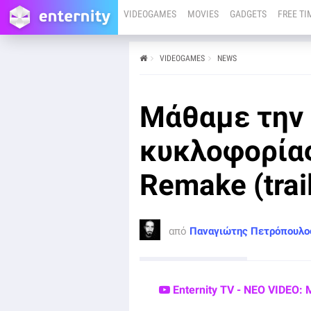
VIDEOGAMES
MOVIES
GADGETS
FREE TI
VIDEOGAMES
NEWS
από
Παναγιώτης Πετρόπουλος
12/02
Μάθαμε την
Οι Alkimia Interactive και THQ Nordic αποκάλυψαν το
πότε θα κυκλοφορήσει το Gothic 1 Remake μέσα από
το καινούργιο trailer του επερχόμενου action RPG.
κυκλοφορίας
Remake (trai
από
Παναγιώτης Πετρόπουλο
Enternity TV - ΝΕΟ VIDEO: 