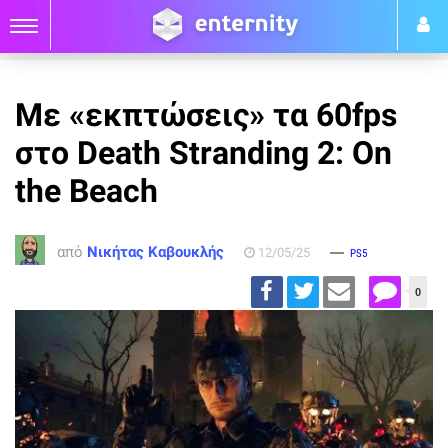
Με «εκπτώσεις» τα 60fps
στο Death Stranding 2: On
the Beach
από
Νικήτας Καβουκλής
12/05/25
PS5
0