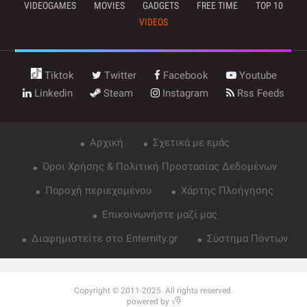
VIDEOGAMES
MOVIES
GADGETS
FREE TIME
TOP 10
VIDEOS
Tiktok
Twitter
Facebook
Youtube
Linkedin
Steam
Instagram
Rss Feeds
Αρχική
Σχετικά με εμάς
Όροι Χρήσης & Πολιτική Προστασίας Δεδομένων
Παροχή περιεχομένου
Χάρτης Πλοήγησης
Επικοινωνήστε μαζί μας
Διαφημιστείτε στο Enternity.gr
Σύστημα Πόντων
Copyright © 2011-2025. All rights reserved.
powered by √
9