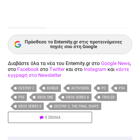
Πρόσθεσε το Enternity.gr στις προτεινόμενες
πηγές σου στη Google
Διαβάστε όλα τα νέα του Enternity.gr στο
Google News
,
στο
Facebook
στο
Twitter
και στο
Instagram
και
κάντε
εγγραφή στο Newsletter
DESTINY 2
BUNGIE
ACTIVISION
PC
PS4
PS5
XBOX ONE
XBOX SERIES X
TRAILER
XBOX SERIES S
DESTINY 2: THE FINAL SHAPE
0 ΣΧΟΛΙΑ