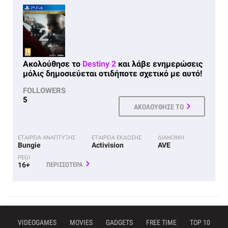
Ακολούθησε το
Destiny 2
και λάβε ενημερώσεις
μόλις δημοσιεύεται οτιδήποτε σχετικό με αυτό!
FOLLOWERS
5
ΑΚΟΛΟΥΘΗΣΕ ΤΟ
ΕΤΑΙΡΕΙΑ ΑΝΑΠΤΥΞΗΣ
ΕΤΑΙΡΕΙΑ ΕΚΔΟΣΗΣ
ΔΙΑΝΟΜΗ
Bungie
Activision
AVE
PEGI
16+
ΠΕΡΙΣΣΟΤΕΡΑ
VIDEOGAMES
MOVIES
GADGETS
FREE TIME
TOP 10