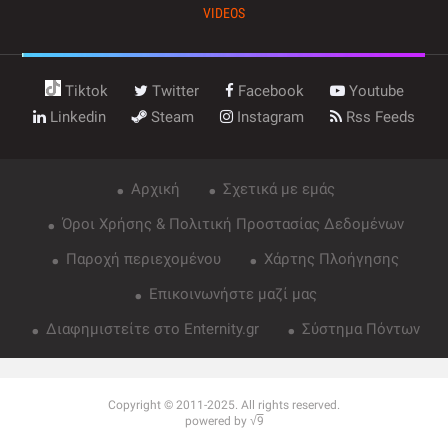
VIDEOS
Tiktok
Twitter
Facebook
Youtube
Linkedin
Steam
Instagram
Rss Feeds
Αρχική
Σχετικά με εμάς
Όροι Χρήσης & Πολιτική Προστασίας Δεδομένων
Παροχή περιεχομένου
Χάρτης Πλοήγησης
Επικοινωνήστε μαζί μας
Διαφημιστείτε στο Enternity.gr
Σύστημα Πόντων
Copyright © 2011-2025. All rights reserved.
powered by √
9