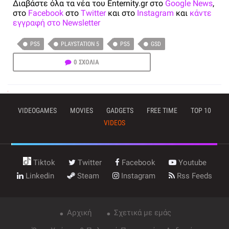
Διαβάστε όλα τα νέα του Enternity.gr στο
Google News
,
στο
Facebook
στο
Twitter
και στο
Instagram
και
κάντε
εγγραφή στο Newsletter
PS5
PLAYSTATION 5
PS5
GSD
0 ΣΧΟΛΙΑ
VIDEOGAMES
MOVIES
GADGETS
FREE TIME
TOP 10
VIDEOS
Tiktok
Twitter
Facebook
Youtube
Linkedin
Steam
Instagram
Rss Feeds
Αρχική
Σχετικά με εμάς