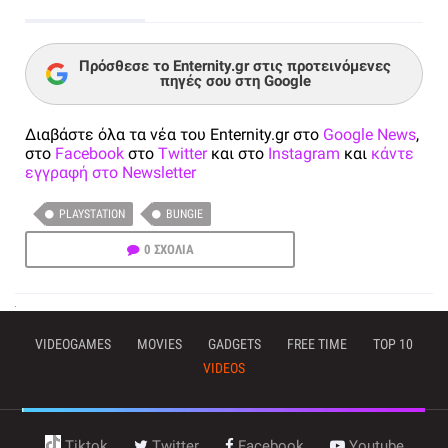
Πρόσθεσε το Enternity.gr στις προτεινόμενες
πηγές σου στη Google
Διαβάστε όλα τα νέα του Enternity.gr στο
Google News
,
στο
Facebook
στο
Twitter
και στο
Instagram
και
κάντε
εγγραφή στο Newsletter
PLAYSTATION
BUNGIE
0 ΣΧΟΛΙΑ
VIDEOGAMES
MOVIES
GADGETS
FREE TIME
TOP 10
VIDEOS
Tiktok
Twitter
Facebook
Youtube