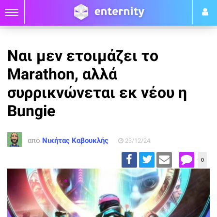
Ναι μεν ετοιμάζει το
Marathon, αλλά
συρρικνώνεται εκ νέου η
Bungie
από
Νικήτας Καβουκλής
23/12/24
0