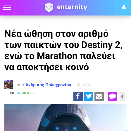
Νέα ώθηση στον αριθμό
των παικτών του Destiny 2,
ενώ το Marathon παλεύει
να αποκτήσει κοινό
από
Ανδρίκος Πολυχρονίου
12/06
PC
PS4
XBOX ONE
0