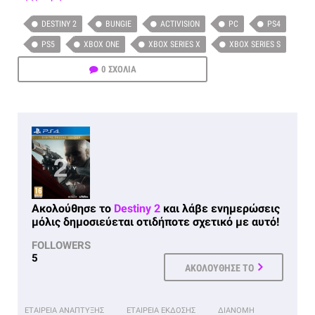
DESTINY 2
BUNGIE
ACTIVISION
PC
PS4
PS5
XBOX ONE
XBOX SERIES X
XBOX SERIES S
0 ΣΧΟΛΙΑ
Ακολούθησε το
Destiny 2
και λάβε ενημερώσεις
μόλις δημοσιεύεται οτιδήποτε σχετικό με αυτό!
FOLLOWERS
5
ΑΚΟΛΟΥΘΗΣΕ ΤΟ
ΕΤΑΙΡΕΙΑ ΑΝΑΠΤΥΞΗΣ
ΕΤΑΙΡΕΙΑ ΕΚΔΟΣΗΣ
ΔΙΑΝΟΜΗ