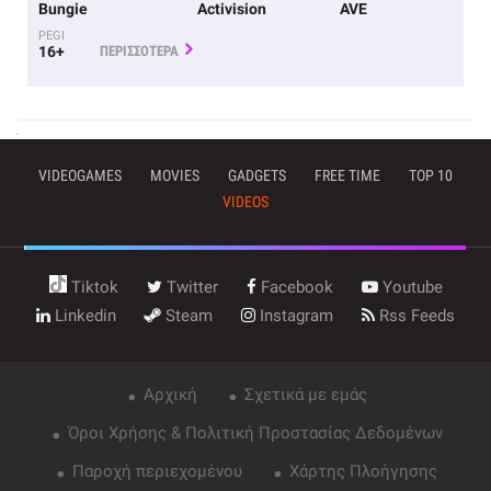
Bungie
Activision
AVE
PEGI
16+
ΠΕΡΙΣΣΟΤΕΡΑ
VIDEOGAMES
MOVIES
GADGETS
FREE TIME
TOP 10
VIDEOS
Tiktok
Twitter
Facebook
Youtube
Linkedin
Steam
Instagram
Rss Feeds
Αρχική
Σχετικά με εμάς
Όροι Χρήσης & Πολιτική Προστασίας Δεδομένων
Παροχή περιεχομένου
Χάρτης Πλοήγησης