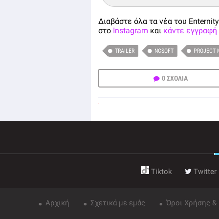
Διαβάστε όλα τα νέα του Enternity
στο
Instagram
και
κάντε εγγραφή 
TRAILER
NCSOFT
PROJECT 
0 ΣΧΟΛΙΑ
Tiktok
Twitter
Αρχική
Σχετικά με εμάς
Όροι Χρήσης &