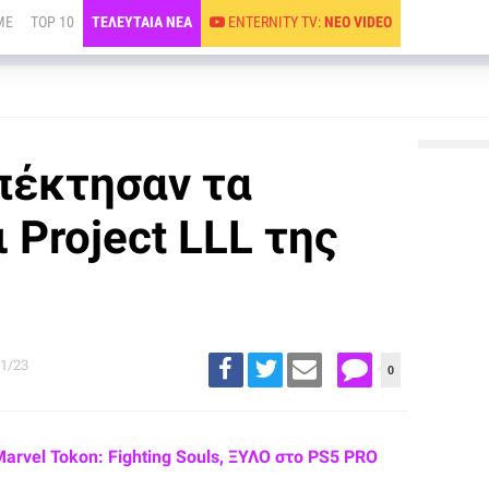
ME
TOP 10
ΤΕΛΕΥΤΑΙΑ ΝΕΑ
ENTERNITY TV:
ΝΕΟ VIDEO
απέκτησαν τα
ι Project LLL της
1/23
0
Marvel Tokon: Fighting Souls, ΞΥΛΟ στο PS5 PRO