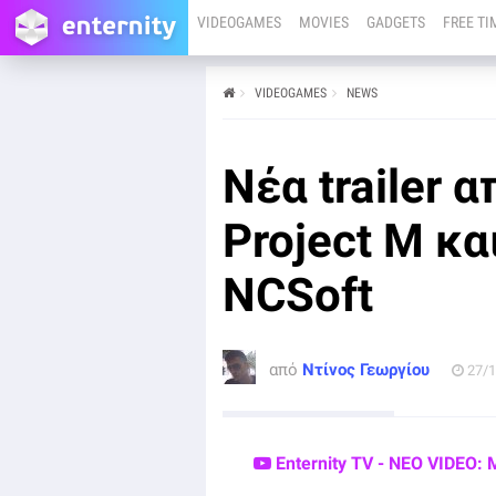
VIDEOGAMES
MOVIES
GADGETS
FREE TI
VIDEOGAMES
NEWS
από
Ντίνος Γεωργίου
27/11/23
Κατά την διάρκεια του G-Star 2023 η NCSoft
Νέα trailer 
παρουσίασε νέα trailers για τα επερχόμενα παιχνίδια
της Project M και Project LLL.
Project M κα
NCSoft
από
Ντίνος Γεωργίου
27/1
Enternity TV - ΝΕΟ VIDEO: 