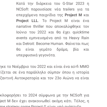
Κατά την διάρκεια του G-Star 2023 η
NCSoft παρουσίασε νέα trailers για τα
επερχόμενα παιχνίδια της
Project M
και
Project LLL
. Το Project M είναι ένα
narrative thriller που αποκαλύφθηκε τον
Ιούνιο του 2022 και θα έχει quicktime
events εμπνευσμένα από τα Heavy Rain
και Detroit: Become Human. Φαίνεται πως
θα είναι γεμάτο δράμα, βία και
υπερφυσικά γεγονότα.
κε το Νοέμβριο του 2022 και είναι ένα sci-fi MMO
τίζεται σε ένα παράλληλο σύμπαν όπου η ιστορία
ζαντινή Αυτοκρατορία και τον 23ο Αιώνα να είναι
κυκλοφορήσει το 2024 σύμφωνα με την NCSoft για
ject M δεν έχει ανακοινωθεί ακόμη κάτι. Τέλος, η
me strategy game Project G είναι υπό ανάπτυξη.