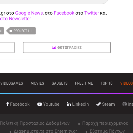
.gr στο
Google News
, στο
Facebook
στο
Twitter
και
στο Newsletter
M
PROJECT LLL
ΦΩΤΟΓΡΑΦΙΕΣ
VIDEOGAMES
MOVIES
GADGETS
FREE TIME
TOP 10
VIDEOS
Facebook
Youtube
Linkedin
Steam
In
 Πολιτική Προστασίας Δεδομένων
Παροχή περιεχομένου
Διαφημιστείτε στο Enternity.gr
Σύστημα Πόντων