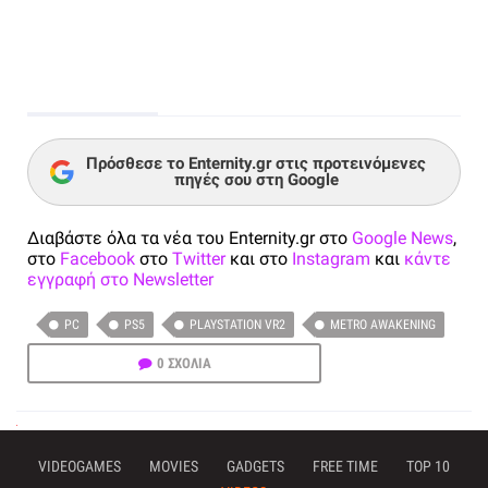
Πρόσθεσε το Enternity.gr στις προτεινόμενες
πηγές σου στη Google
Διαβάστε όλα τα νέα του Enternity.gr στο
Google News
,
στο
Facebook
στο
Twitter
και στο
Instagram
και
κάντε
εγγραφή στο Newsletter
PC
PS5
PLAYSTATION VR2
METRO AWAKENING
0 ΣΧΟΛΙΑ
VIDEOGAMES
MOVIES
GADGETS
FREE TIME
TOP 10