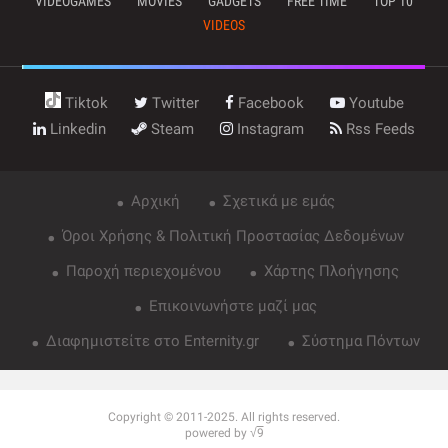
VIDEOGAMES
MOVIES
GADGETS
FREE TIME
TOP 10
VIDEOS
Tiktok
Twitter
Facebook
Youtube
Linkedin
Steam
Instagram
Rss Feeds
Αρχική
Σχετικά με εμάς
Όροι Χρήσης & Πολιτική Προστασίας Δεδομένων
Παροχή περιεχομένου
Χάρτης Πλοήγησης
Επικοινωνήστε μαζί μας
Διαφημιστείτε στο Enternity.gr
Σύστημα Πόντων
Copyright © 2011-2025. All rights reserved.
powered by √
9