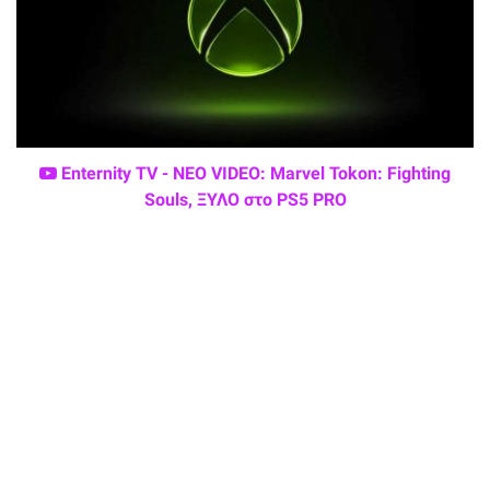
Enternity TV - ΝΕΟ VIDEO: Marvel Tokon: Fighting
Souls, ΞΥΛΟ στο PS5 PRO