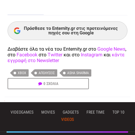
Πρόσθεσε το Enternity.gr στις προτεινόμενες
πηγές σου στη Google
Διαβάστε όλα τα νέα του Enternity.gr στο
Google News
,
στο
Facebook
στο
Twitter
και στο
Instagram
και
κάντε
εγγραφή στο Newsletter
XBOX
ΑΠΟΛΎΣΕΙΣ
ASHA SHARMA
0 ΣΧΟΛΙΑ
VIDEOGAMES
MOVIES
GADGETS
FREE TIME
TOP 10
VIDEOS