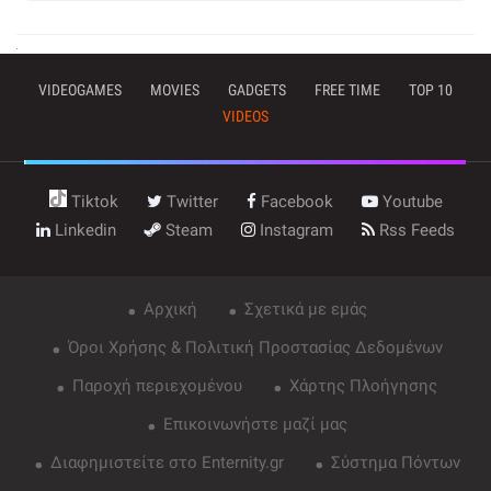
VIDEOGAMES
MOVIES
GADGETS
FREE TIME
TOP 10
VIDEOS
Tiktok
Twitter
Facebook
Youtube
Linkedin
Steam
Instagram
Rss Feeds
Αρχική
Σχετικά με εμάς
Όροι Χρήσης & Πολιτική Προστασίας Δεδομένων
Παροχή περιεχομένου
Χάρτης Πλοήγησης
Επικοινωνήστε μαζί μας
Διαφημιστείτε στο Enternity.gr
Σύστημα Πόντων