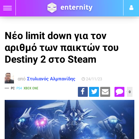
Νέο limit down για τον
αριθμό των παικτών του
Destiny 2 στο Steam
από
Στυλιανός Αλμπανίδης
24/11/23
PC
PS4
XBOX ONE
0