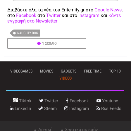
Διαβάστε όλα τα νέα του Enternity.gr στο
Google News
,
στο
Facebook
στο
Twitter
και στο
Instagram
και
κάντε
εγγραφή στο Newsletter
NAUGHTY DOG
1 ΣΧΟΛΙΟ
VIDEOGAMES
MOVIES
GADGETS
FREE TIME
TOP 10
VIDEOS
Tiktok
Twitter
Facebook
Youtube
Linkedin
Steam
Instagram
Rss Feeds
Αρχική
Σχετικά με εμάς