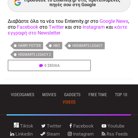
Πρόσθεσε το Enternity.gr στις προτεινόμενες
πηγές σου στη Google
Διαβάστε όλα τα νέα του Enternity.gr στο
Google News
,
στο
Facebook
στο
Twitter
και στο
Instagram
και
κάντε
εγγραφή στο Newsletter
HARRY POTTER
HBO
HOGWARTS LEGACY
HOGWARTS LEGACY 2
0 ΣΧΟΛΙΑ
VIDEOGAMES
MOVIES
GADGETS
FREE TIME
TOP 10
VIDEOS
Tiktok
Twitter
Facebook
Youtube
Linkedin
Steam
Instagram
Rss Feeds