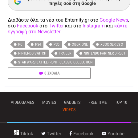
πηγές σου στη Google
Διαβάστε όλα τα νέα του Enternity.gr στο
Google News
,
στο
Facebook
στο
Twitter
και στο
Instagram
και
κάντε
εγγραφή στο Newsletter
PC
PS4
PS5
XBOX ONE
XBOX SERIES X
NINTENDO SWITCH
TRAILER
NINTENDO PARTNER DIRECT
STAR WARS BATTLEFRONT: CLASSIC COLLECTION
0 ΣΧΟΛΙΑ
VIDEOGAMES
MOVIES
GADGETS
FREE TIME
TOP 10
VIDEOS
Tiktok
Twitter
Facebook
Youtube