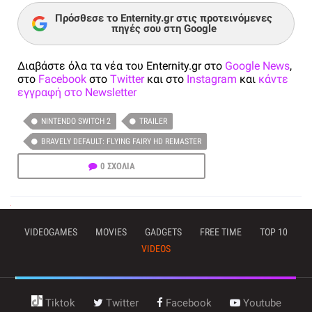
Πρόσθεσε το Enternity.gr στις προτεινόμενες
πηγές σου στη Google
Διαβάστε όλα τα νέα του Enternity.gr στο
Google News
,
στο
Facebook
στο
Twitter
και στο
Instagram
και
κάντε
εγγραφή στο Newsletter
NINTENDO SWITCH 2
TRAILER
BRAVELY DEFAULT: FLYING FAIRY HD REMASTER
0 ΣΧΟΛΙΑ
VIDEOGAMES
MOVIES
GADGETS
FREE TIME
TOP 10
VIDEOS
Tiktok
Twitter
Facebook
Youtube