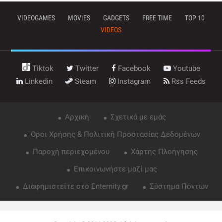
VIDEOGAMES
MOVIES
GADGETS
FREE TIME
TOP 10
VIDEOS
Tiktok
Twitter
Facebook
Youtube
Linkedin
Steam
Instagram
Rss Feeds
Αρχική
Σχετικά με εμάς
Όροι Χρήσης & Πολιτική Προστασίας Δεδομένων
Παροχή περιεχομένου
Χάρτης Πλοήγησης
Επικοινωνήστε μαζί μας
Διαφημιστείτε στο Enternity.gr
Σύστημα Πόντων