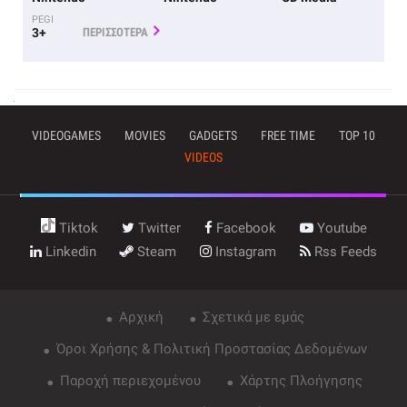
PEGI
3+
ΠΕΡΙΣΣΟΤΕΡΑ
VIDEOGAMES
MOVIES
GADGETS
FREE TIME
TOP 10
VIDEOS
Tiktok
Twitter
Facebook
Youtube
Linkedin
Steam
Instagram
Rss Feeds
Αρχική
Σχετικά με εμάς
Όροι Χρήσης & Πολιτική Προστασίας Δεδομένων
Παροχή περιεχομένου
Χάρτης Πλοήγησης