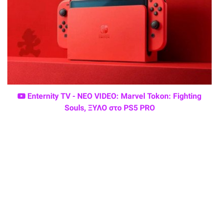
Enternity TV - ΝΕΟ VIDEO: Marvel Tokon: Fighting
Souls, ΞΥΛΟ στο PS5 PRO