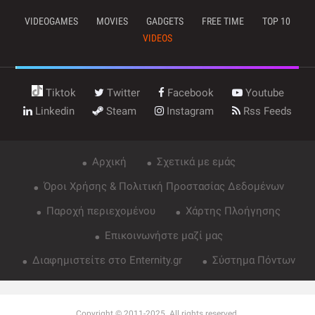
VIDEOGAMES
MOVIES
GADGETS
FREE TIME
TOP 10
VIDEOS
Tiktok
Twitter
Facebook
Youtube
Linkedin
Steam
Instagram
Rss Feeds
Αρχική
Σχετικά με εμάς
Όροι Χρήσης & Πολιτική Προστασίας Δεδομένων
Παροχή περιεχομένου
Χάρτης Πλοήγησης
Επικοινωνήστε μαζί μας
Διαφημιστείτε στο Enternity.gr
Σύστημα Πόντων
Copyright © 2011-2025. All rights reserved.