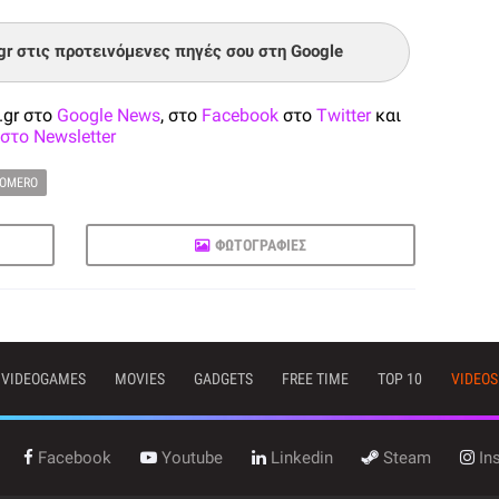
.gr στις προτεινόμενες πηγές σου στη Google
.gr στο
Google News
, στο
Facebook
στο
Twitter
και
στο Newsletter
ROMERO
ΦΩΤΟΓΡΑΦΙΕΣ
VIDEOGAMES
MOVIES
GADGETS
FREE TIME
TOP 10
VIDEOS
Facebook
Youtube
Linkedin
Steam
In