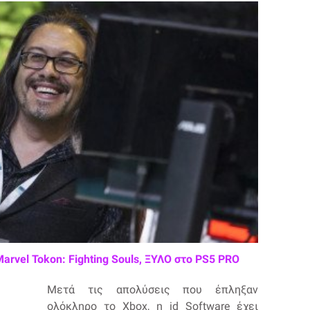
Marvel Tokon: Fighting Souls, ΞΥΛΟ στο PS5 PRO
Μετά τις απολύσεις που έπληξαν
ολόκληρο το Xbox, η id Software έχει