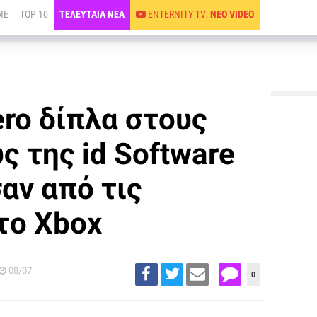
ME
TOP 10
ΤΕΛΕΥΤΑΙΑ ΝΕΑ
ENTERNITY TV:
ΝΕΟ VIDEO
ro δίπλα στους
ς της id Software
αν από τις
το Xbox
08/07
0