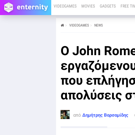
VIDEOGAMES
MOVIES
GADGETS
FREE TI
VIDEOGAMES
NEWS
από
Δημήτρης Βαρσαμίδης
08/07
Μετά τις απολύσεις που έπληξαν ολόκληρο το Xbox, η
Ο John Rome
id Software έχει επηρεαστεί σημαντικά, παρά το
γεγονός ότι ετοιμάζει νέο περιεχόμενο για το Doom:
The Dark Ages.
εργαζόμενου
που επλήγησ
απολύσεις σ
από
Δημήτρης Βαρσαμίδης