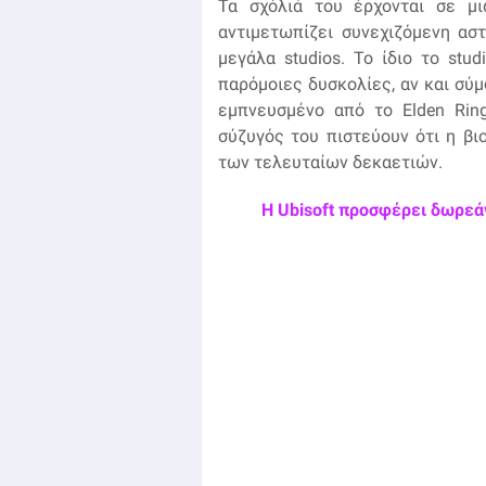
Τα σχόλιά του έρχονται σε μ
αντιμετωπίζει συνεχιζόμενη ασ
μεγάλα studios. Το ίδιο το stu
παρόμοιες δυσκολίες, αν και σύ
εμπνευσμένο από το Elden Ring
σύζυγός του πιστεύουν ότι η βι
των τελευταίων δεκαετιών.
Η Ubisoft προσφέρει δωρεάν 