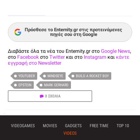
Πρόσθεσε το Enternity.gr στις προτεινόμενες
πηγές σου στη Google
Διαβάστε όλα τα νέα του Enternity.gr στο
Google News
,
στο
Facebook
στο
Twitter
και στο
Instagram
και
κάντε
εγγραφή στο Newsletter
YOUTUBER
MINDSEYE
BUILD A ROCKET BOY
EPSTEIN
MARK GERHARD
0 ΣΧΟΛΙΑ
VIDEOGAMES
MOVIES
GADGETS
FREE TIME
TOP 10
VIDEOS