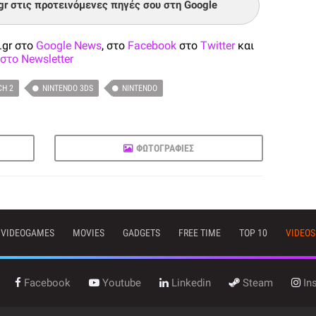
.gr στις προτεινόμενες πηγές σου στη Google
.gr στο
Google News
, στο
Facebook
στο
Twitter
και
στο Newsletter
CH 2
NINTENDO 3DS
NINTENDO
ΦΩΤΟΓΡΑΦΙΕΣ
VIDEOGAMES
MOVIES
GADGETS
FREE TIME
TOP 10
VIDEOS
Facebook
Youtube
Linkedin
Steam
In