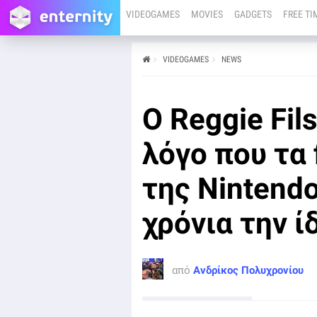
VIDEOGAMES
MOVIES
GADGETS
FREE TI
VIDEOGAMES
NEWS
από
Ανδρίκος Πολυχρονίου
05/05
Η μακροχρόνια πολιτική της Nintendo να προσφέρει
O Reggie Fil
σπάνια εκπτώσεις στα παιχνίδια της συνδέεται με τη
φιλοσοφία της εταιρείας να κυκλοφορεί
ολοκληρωμένες εμπειρίες με άψογη ποιότητα.
λόγο που τα 
της Nintend
χρόνια την ί
από
Ανδρίκος Πολυχρονίου