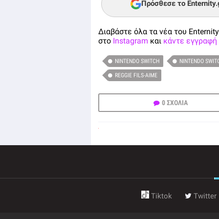
Πρόσθεσε το Enternity
Διαβάστε όλα τα νέα του Enternity
στο
Instagram
και
κάντε εγγραφή 
NINTENDO SWITCH
NINTENDO SWIT
REGGIE FILS-AIME
0 ΣΧΟΛΙΑ
Tiktok
Twitter