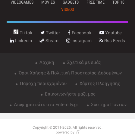
VIDEOGAMES
MOVIES
GADGETS
FREE TIME
TOP 10
VIDEOS
Tiktok
Twitter
Facebook
Youtube
Linkedin
Steam
Instagram
Rss Feeds
Αρχική
Σχετικά με εμάς
Όροι Χρήσης & Πολιτική Προστασίας Δεδομένων
Παροχή περιεχομένου
Χάρτης Πλοήγησης
Επικοινωνήστε μαζί μας
Διαφημιστείτε στο Enternity.gr
Σύστημα Πόντων
Copyright © 2011-2025. All rights reserved.
powered by √
9