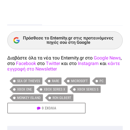
Πρόσθεσε το Enternity.gr στις προτεινόμενες
πηγές σου στη Google
Διαβάστε όλα τα νέα του Enternity.gr στο
Google News
,
στο
Facebook
στο
Twitter
και στο
Instagram
και
κάντε
εγγραφή στο Newsletter
SEA OF THIEVES
RARE
MICROSOFT
PC
XBOX ONE
XBOX SERIES X
XBOX SERIES S
MONKEY ISLAND
RON GILBERT
0 ΣΧΟΛΙΑ