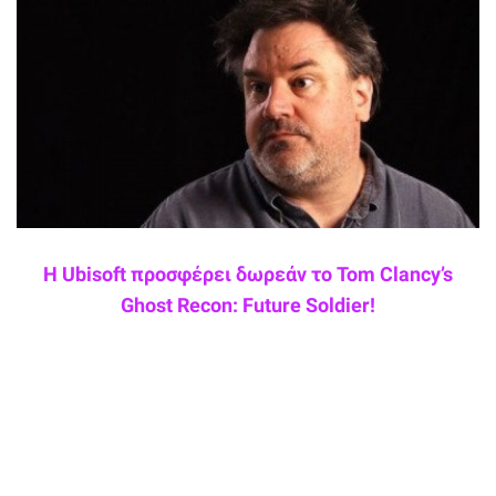
Η Ubisoft προσφέρει δωρεάν το Tom Clancy’s
Ghost Recon: Future Soldier!