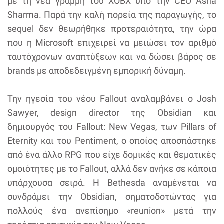
με τη νέα γραμμή του XOBX υπό την CEO Asha
Sharma. Παρά την καλή πορεία της παραγωγής, το
sequel δεν θεωρήθηκε προτεραιότητα, την ώρα
που η Microsoft επιχειρεί να μειώσει τον αριθμό
ταυτόχρονων αναπτύξεων και να δώσει βάρος σε
brands με αποδεδειγμένη εμπορική δύναμη.
Την ηγεσία του νέου Fallout αναλαμβάνει ο Josh
Sawyer, design director της Obsidian και
δημιουργός του Fallout: New Vegas, των Pillars of
Eternity και του Pentiment, ο οποίος αποσπάστηκε
από ένα άλλο RPG που είχε δομικές και θεματικές
ομοιότητες με το Fallout, αλλά δεν ανήκε σε κάποια
υπάρχουσα σειρά. Η Bethesda αναμένεται να
συνδράμει την Obsidian, σηματοδοτώντας για
πολλούς ένα ανεπίσημο «reunion» μετά την