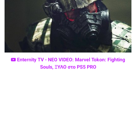
Enternity TV - ΝΕΟ VIDEO: Marvel Tokon: Fighting
Souls, ΞΥΛΟ στο PS5 PRO