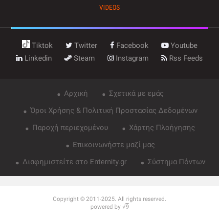
VIDEOS
Tiktok
Twitter
Facebook
Youtube
Linkedin
Steam
Instagram
Rss Feeds
Αρχική
Σχετικά με εμάς
Όροι Χρήσης & Πολιτική Προστασίας Δεδομένων
Παροχή περιεχομένου
Χάρτης Πλοήγησης
Επικοινωνήστε μαζί μας
Διαφημιστείτε στο Enternity.gr
Σύστημα Πόντων
Copyright © 2011-2025. All rights reserved.
powered by √
9