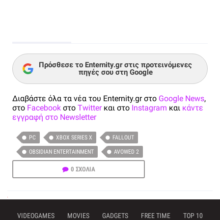
Πρόσθεσε το Enternity.gr στις προτεινόμενες
πηγές σου στη Google
Διαβάστε όλα τα νέα του Enternity.gr στο
Google News
,
στο
Facebook
στο
Twitter
και στο
Instagram
και
κάντε
εγγραφή στο Newsletter
PC
XBOX SERIES X
FALLOUT
OBSIDIAN ENTERTAINMENT
AVOWED 2
0 ΣΧΟΛΙΑ
VIDEOGAMES
MOVIES
GADGETS
FREE TIME
TOP 10