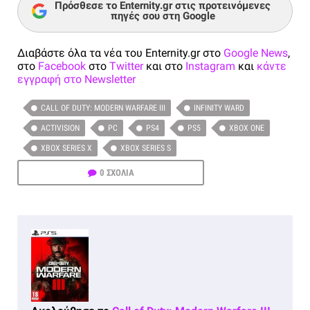
Πρόσθεσε το Enternity.gr στις προτεινόμενες
πηγές σου στη Google
Διαβάστε όλα τα νέα του Enternity.gr στο
Google News
,
στο
Facebook
στο
Twitter
και στο
Instagram
και
κάντε
εγγραφή στο Newsletter
CALL OF DUTY: MODERN WARFARE III
INFINITY WARD
ACTIVISION
PC
PS4
PS5
XBOX ONE
XBOX SERIES X
XBOX SERIES S
0 ΣΧΟΛΙΑ