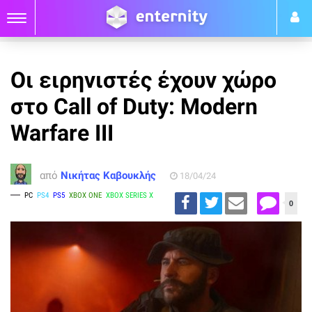
Οι ειρηνιστές έχουν χώρο
στο Call of Duty: Modern
Warfare III
από
Νικήτας Καβουκλής
18/04/24
PC
PS4
PS5
XBOX ONE
XBOX SERIES X
0