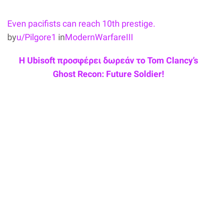
Even pacifists can reach 10th prestige.
by
u/Pilgore1
in
ModernWarfareIII
Η Ubisoft προσφέρει δωρεάν το Tom Clancy’s
Ghost Recon: Future Soldier!