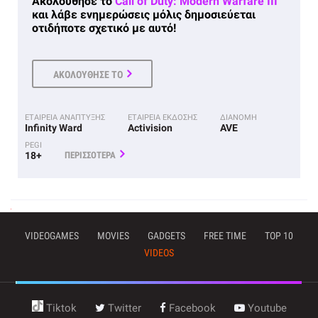
Ακολούθησε το
Call of Duty: Modern Warfare III
και λάβε ενημερώσεις μόλις δημοσιεύεται
οτιδήποτε σχετικό με αυτό!
ΑΚΟΛΟΥΘΗΣΕ ΤΟ
ΕΤΑΙΡΕΙΑ ΑΝΑΠΤΥΞΗΣ
ΕΤΑΙΡΕΙΑ ΕΚΔΟΣΗΣ
ΔΙΑΝΟΜΗ
Infinity Ward
Activision
AVE
PEGI
18+
ΠΕΡΙΣΣΟΤΕΡΑ
VIDEOGAMES
MOVIES
GADGETS
FREE TIME
TOP 10
VIDEOS
Tiktok
Twitter
Facebook
Youtube