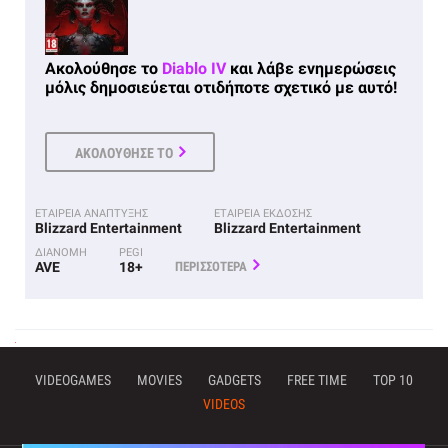
Ακολούθησε το
Diablo IV
και λάβε ενημερώσεις
μόλις δημοσιεύεται οτιδήποτε σχετικό με αυτό!
ΑΚΟΛΟΥΘΗΣΕ ΤΟ
ΕΤΑΙΡΕΙΑ ΑΝΑΠΤΥΞΗΣ
ΕΤΑΙΡΕΙΑ ΕΚΔΟΣΗΣ
Blizzard Entertainment
Blizzard Entertainment
ΔΙΑΝΟΜΗ
PEGI
AVE
18+
ΠΕΡΙΣΣΟΤΕΡΑ
VIDEOGAMES
MOVIES
GADGETS
FREE TIME
TOP 10
VIDEOS