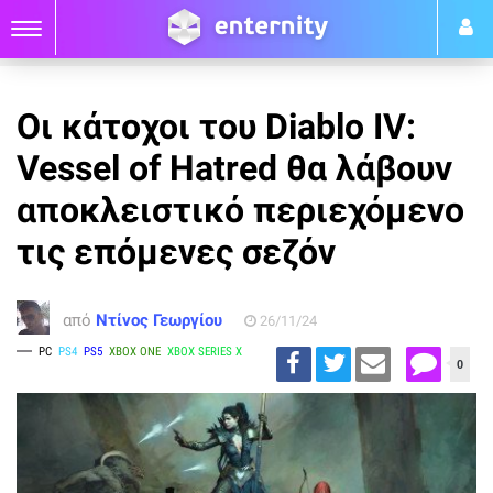
Οι κάτοχοι του Diablo IV:
Vessel of Hatred θα λάβουν
αποκλειστικό περιεχόμενο
τις επόμενες σεζόν
από
Ντίνος Γεωργίου
26/11/24
PC
PS4
PS5
XBOX ONE
XBOX SERIES X
0