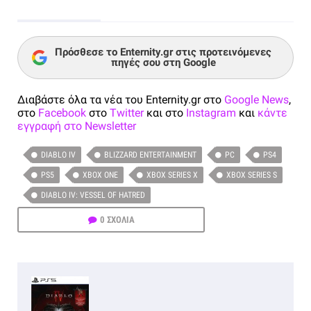
Πρόσθεσε το Enternity.gr στις προτεινόμενες
πηγές σου στη Google
Διαβάστε όλα τα νέα του Enternity.gr στο
Google News
,
στο
Facebook
στο
Twitter
και στο
Instagram
και
κάντε
εγγραφή στο Newsletter
DIABLO IV
BLIZZARD ENTERTAINMENT
PC
PS4
PS5
XBOX ONE
XBOX SERIES X
XBOX SERIES S
DIABLO IV: VESSEL OF HATRED
0 ΣΧΟΛΙΑ