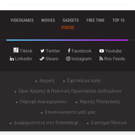
VIDEOGAMES
MOVIES
GADGETS
FREE TIME
TOP 10
VIDEOS
Tiktok
Twitter
Facebook
Youtube
Linkedin
Steam
Instagram
Rss Feeds
Αρχική
Σχετικά με εμάς
Όροι Χρήσης & Πολιτική Προστασίας Δεδομένων
Παροχή περιεχομένου
Χάρτης Πλοήγησης
Επικοινωνήστε μαζί μας
Διαφημιστείτε στο Enternity.gr
Σύστημα Πόντων