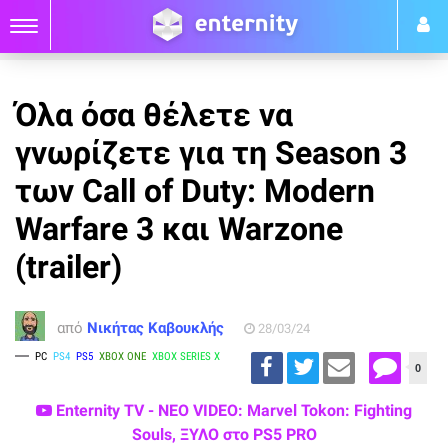
Όλα όσα θέλετε να
γνωρίζετε για τη Season 3
των Call of Duty: Modern
Warfare 3 και Warzone
(trailer)
από
Νικήτας Καβουκλής
28/03/24
PC
PS4
PS5
XBOX ONE
XBOX SERIES X
0
Enternity TV - ΝΕΟ VIDEO: Marvel Tokon: Fighting
Souls, ΞΥΛΟ στο PS5 PRO