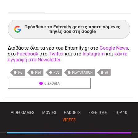
Πρόσθεσε το Enternity.gr στις προτεινόμενες
πηγές σου στη Google
Διαβάστε όλα τα νέα του Enternity.gr στο
Google News
,
στο
Facebook
στο
Twitter
και στο
Instagram
και
κάντε
εγγραφή στο Newsletter
PC
PS4
PS5
PLAYSTATION
AI
0 ΣΧΟΛΙΑ
VIDEOGAMES
MOVIES
GADGETS
FREE TIME
TOP 10
VIDEOS