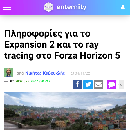
Πληροφορίες για το
Expansion 2 και το ray
tracing στο Forza Horizon 5
από
Νικήτας Καβουκλής
04/11/22
PC
XBOX ONE
XBOX SERIES X
0