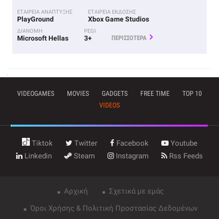
ΕΤΑΙΡΕΙΑ ΑΝΑΠΤΥΞΗΣ
ΕΤΑΙΡΕΙΑ ΕΚΔΟΣΗΣ
PlayGround
Xbox Game Studios
ΔΙΑΝΟΜΗ
PEGI
Microsoft Hellas
3+
ΠΕΡΙΣΣΟΤΕΡΑ
VIDEOGAMES
MOVIES
GADGETS
FREE TIME
TOP 10
VIDEOS
Tiktok
Twitter
Facebook
Youtube
Linkedin
Steam
Instagram
Rss Feeds
Αρχική
Σχετικά με εμάς
Όροι Χρήσης & Πολιτική Προστασίας Δεδομένων