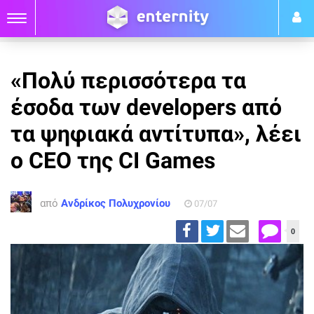
«Πολύ περισσότερα τα
έσοδα των developers από
τα ψηφιακά αντίτυπα», λέει
ο CEO της CI Games
από
Ανδρίκος Πολυχρονίου
07/07
0