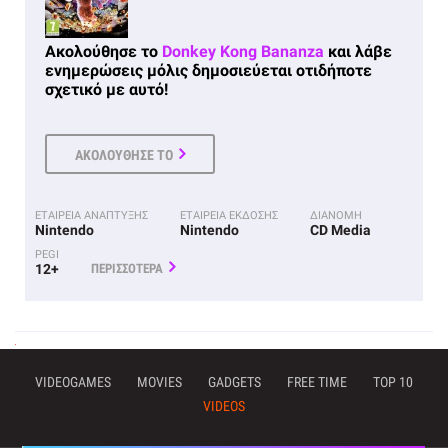
Ακολούθησε το
Donkey Kong Bananza
και λάβε
ενημερώσεις μόλις δημοσιεύεται οτιδήποτε
σχετικό με αυτό!
ΑΚΟΛΟΥΘΗΣΕ ΤΟ
ΕΤΑΙΡΕΙΑ ΑΝΑΠΤΥΞΗΣ
ΕΤΑΙΡΕΙΑ ΕΚΔΟΣΗΣ
ΔΙΑΝΟΜΗ
Nintendo
Nintendo
CD Media
PEGI
12+
ΠΕΡΙΣΣΟΤΕΡΑ
VIDEOGAMES
MOVIES
GADGETS
FREE TIME
TOP 10
VIDEOS