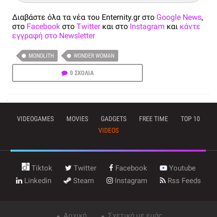
Διαβάστε όλα τα νέα του Enternity.gr στο
Google News
,
στο
Facebook
στο
Twitter
και στο
Instagram
και
κάντε
εγγραφή στο Newsletter
MONOLITH
WONDER WOMAN
0 ΣΧΟΛΙΑ
VIDEOGAMES
MOVIES
GADGETS
FREE TIME
TOP 10
VIDEOS
Tiktok
Twitter
Facebook
Youtube
Linkedin
Steam
Instagram
Rss Feeds
Αρχική
Σχετικά με εμάς