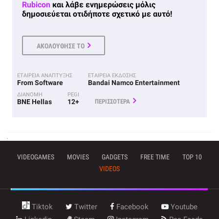
Rubicon
και λάβε ενημερώσεις μόλις
δημοσιεύεται οτιδήποτε σχετικό με αυτό!
ΑΚΟΛΟΥΘΗΣΕ ΤΟ
ΕΤΑΙΡΕΙΑ ΑΝΑΠΤΥΞΗΣ
ΕΤΑΙΡΕΙΑ ΕΚΔΟΣΗΣ
From Software
Bandai Namco Entertainment
ΔΙΑΝΟΜΗ
PEGI
BNE Hellas
12+
ΠΕΡΙΣΣΟΤΕΡΑ
VIDEOGAMES
MOVIES
GADGETS
FREE TIME
TOP 10
VIDEOS
Tiktok
Twitter
Facebook
Youtube