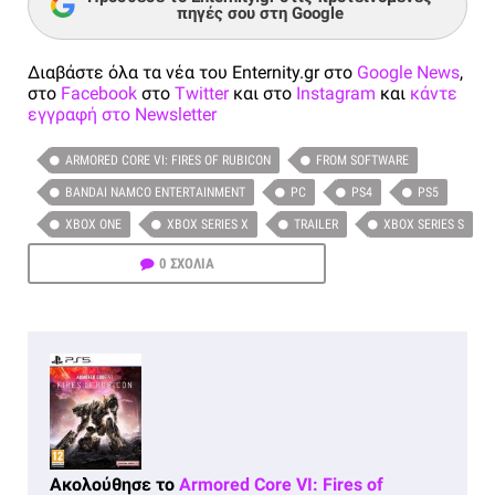
πηγές σου στη Google
Διαβάστε όλα τα νέα του Enternity.gr στο
Google News
,
στο
Facebook
στο
Twitter
και στο
Instagram
και
κάντε
εγγραφή στο Newsletter
ARMORED CORE VI: FIRES OF RUBICON
FROM SOFTWARE
BANDAI NAMCO ENTERTAINMENT
PC
PS4
PS5
XBOX ONE
XBOX SERIES X
TRAILER
XBOX SERIES S
0 ΣΧΟΛΙΑ
Ακολούθησε το
Armored Core VI: Fires of