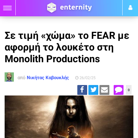
Σε τιμή «χώμα» το FEAR με
αφορμή το λουκέτο στη
Monolith Productions
από
Νικήτας Καβουκλής
26/02/25
0