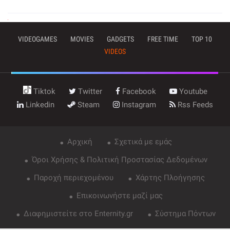
VIDEOGAMES
MOVIES
GADGETS
FREE TIME
TOP 10
VIDEOS
Tiktok
Twitter
Facebook
Youtube
Linkedin
Steam
Instagram
Rss Feeds
Αρχική
Σχετικά με εμάς
Όροι Χρήσης & Πολιτική Προστασίας Δεδομένων
Παροχή περιεχομένου
Χάρτης Πλοήγησης
Επικοινωνήστε μαζί μας
Διαφημιστείτε στο Enternity.gr
Σύστημα Πόντων