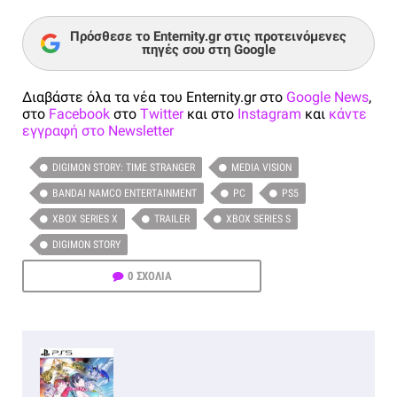
Πρόσθεσε το Enternity.gr στις προτεινόμενες
πηγές σου στη Google
Διαβάστε όλα τα νέα του Enternity.gr στο
Google News
,
στο
Facebook
στο
Twitter
και στο
Instagram
και
κάντε
εγγραφή στο Newsletter
DIGIMON STORY: TIME STRANGER
MEDIA VISION
BANDAI NAMCO ENTERTAINMENT
PC
PS5
XBOX SERIES X
TRAILER
XBOX SERIES S
DIGIMON STORY
0 ΣΧΟΛΙΑ