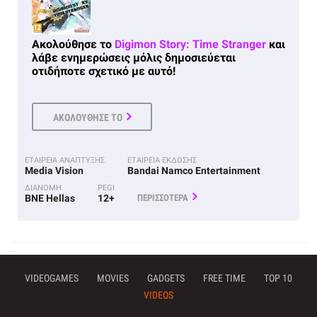
Ακολούθησε το
Digimon Story: Time Stranger
και
λάβε ενημερώσεις μόλις δημοσιεύεται
οτιδήποτε σχετικό με αυτό!
ΑΚΟΛΟΥΘΗΣΕ ΤΟ
ΕΤΑΙΡΕΙΑ ΑΝΑΠΤΥΞΗΣ
ΕΤΑΙΡΕΙΑ ΕΚΔΟΣΗΣ
Media Vision
Bandai Namco Entertainment
ΔΙΑΝΟΜΗ
PEGI
BNE Hellas
12+
ΠΕΡΙΣΣΟΤΕΡΑ
VIDEOGAMES
MOVIES
GADGETS
FREE TIME
TOP 10
VIDEOS