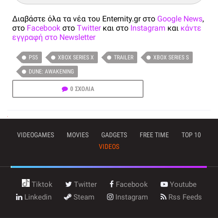
Διαβάστε όλα τα νέα του Enternity.gr στο
Google News
,
στο
Facebook
στο
Twitter
και στο
Instagram
και
κάντε
εγγραφή στο Newsletter
PS5
XBOX SERIES X
TRAILER
XBOX SERIES S
DUNE: AWAKENING
0 ΣΧΟΛΙΑ
VIDEOGAMES
MOVIES
GADGETS
FREE TIME
TOP 10
VIDEOS
Tiktok
Twitter
Facebook
Youtube
Linkedin
Steam
Instagram
Rss Feeds