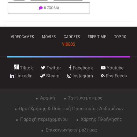
0 ΣΧΟΛΙΑ
VIDEOGAMES
MOVIES
GADGETS
FREE TIME
TOP 10
VIDEOS
Tiktok
Twitter
Facebook
Youtube
Linkedin
Steam
Instagram
Rss Feeds
Αρχική
Σχετικά με εμάς
Όροι Χρήσης & Πολιτική Προστασίας Δεδομένων
Παροχή περιεχομένου
Χάρτης Πλοήγησης
Επικοινωνήστε μαζί μας