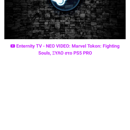
Enternity TV - ΝΕΟ VIDEO: Marvel Tokon: Fighting
Souls, ΞΥΛΟ στο PS5 PRO