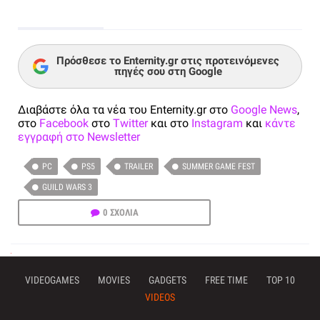
Πρόσθεσε το Enternity.gr στις προτεινόμενες
πηγές σου στη Google
Διαβάστε όλα τα νέα του Enternity.gr στο
Google News
,
στο
Facebook
στο
Twitter
και στο
Instagram
και
κάντε
εγγραφή στο Newsletter
PC
PS5
TRAILER
SUMMER GAME FEST
GUILD WARS 3
0 ΣΧΟΛΙΑ
VIDEOGAMES
MOVIES
GADGETS
FREE TIME
TOP 10
VIDEOS