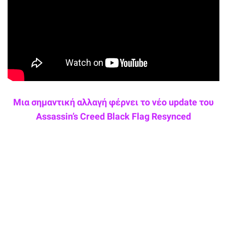
Μια σημαντική αλλαγή φέρνει το νέο update του
Assassin’s Creed Black Flag Resynced